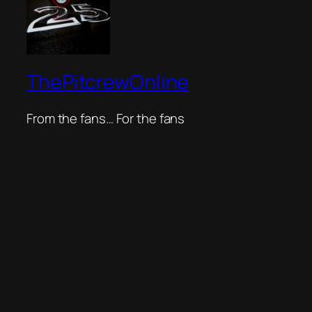
ThePitcrewOnline
From the fans… For the fans