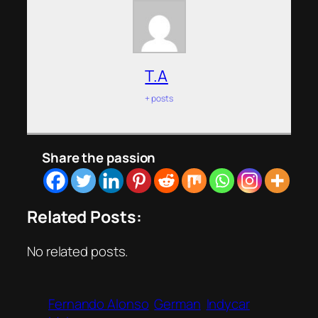
T.A
+ posts
Share the passion
Related Posts:
No related posts.
Fernando Alonso
German
Indycar