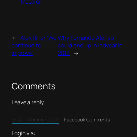
McLaren
←
Alex Rins: “We
Why Fernando Alonso
continue to
could end up in Indycar in
improve”
2018
→
Comments
Leave a reply
Default Comments (0)
Facebook Comments
Login via: