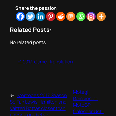
Share the passion
Related Posts:
No related posts.
F1 2017
Game
Translation
Motegi
←
Mercedes 2017 Season
Remains on
So Far: Lewis Hamilton and
MotoGP
Valtteri Bottas closer than
Calendar Until
anyone predicted